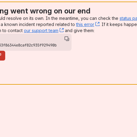
ng went wrong on our end
uld resolve on its own. In the meantime, you can check the
status p
a known incident reported related to
this error
, (opens new win
. If it keeps happe
n to contact
our support team
, (opens new window)
and give them:
33f86344e8caf82c935f929490b
e