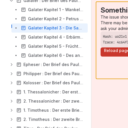
Galater : Der Brief des Paulus an die Galater
Somethi
Galater Kapitel 1 - Wankelmut
The issue sho
Galater Kapitel 2 - Petrus getadelt
There may be 
Galater Kapitel 3 - Die Saat Abrahams
ask your admi
Galater Kapitel 4 - Erbärmliche Anfänge; Freie und Gebundene
Trace: 4c64f
Galater Kapitel 5 - Früchte von Fleisch und Geist
Reload pag
Galater Kapitel 6 - Des anderen Last
Epheser : Der Brief des Paulus dem Apostel an die Epheser
Philipper : Der Brief des Paulus dem Apostel an die Philipper
Kolosser : Der Brief des Paulus dem Apostel an die Kolosser
1. Thessalonicher : Der erste Brief des Paulus dem Apostel an die Thessalonicher
2. Thessalonicher : Der zweite Brief des Paulus dem Apostel an die Thessalonicher
1. Timotheus : Der erste Brief des Apostel Paulus an Timotheus
2. Timotheus : Der zweite Brief des Apostel Paulus an Timotheus