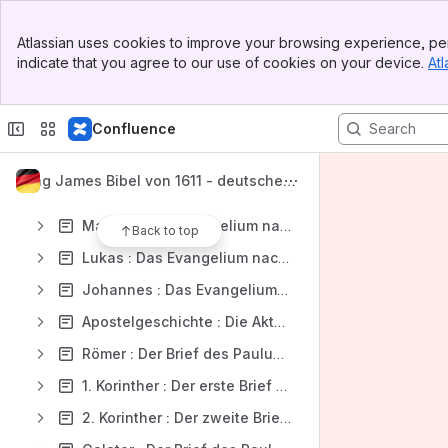
HEILIGE BIBEL - Deutsche Übersetzung der King James Bible von 1611
Banner
Impressum
Atlassian uses cookies to improve your browsing experience, per
Top Bar
indicate that you agree to our use of cookies on your device.
Atl
Vorwort der deutschen Ausgabe
Sidebar
Main Content
Danksagung an den König
Confluence
Vorwort zur Übersetzung von 1611 - Preface to 1611 Translation
Das Neue Testament
King James Bibel von 1611 - deutsche Ü
Matthäus : Das Evangelium nach Sankt Matthäus
bersetzung
Markus : Das Evangelium nach Sankt Markus
Back to top
Lukas : Das Evangelium nach Sankt Lukas
Johannes : Das Evangelium nach Sankt Johannes
Apostelgeschichte : Die Akte der Apostel
Römer : Der Brief des Paulus dem Apostel an die Römer
1. Korinther : Der erste Brief des Apostel Paulus an die Korinther
2. Korinther : Der zweite Brief des Apostel Paulus an die Korinther